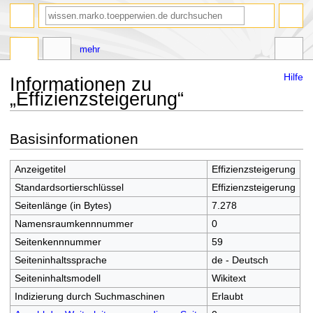
Suche
mehr
Hilfe
Informationen zu
„Effizienzsteigerung“
Zur
Zur
Basisinformationen
Navigation
Suche
springen
springen
Anzeigetitel
Effizienzsteigerung
Standardsortierschlüssel
Effizienzsteigerung
Seitenlänge (in Bytes)
7.278
Namensraumkennnummer
0
Seitenkennnummer
59
Seiteninhaltssprache
de - Deutsch
Seiteninhaltsmodell
Wikitext
Indizierung durch Suchmaschinen
Erlaubt